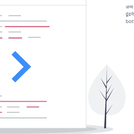
अन्
ढूंढ
bot