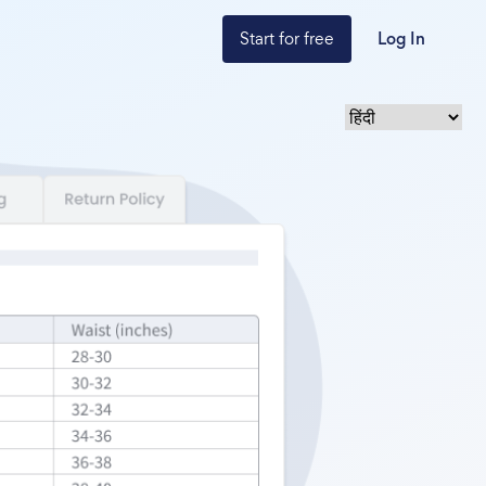
Start for free
Log In