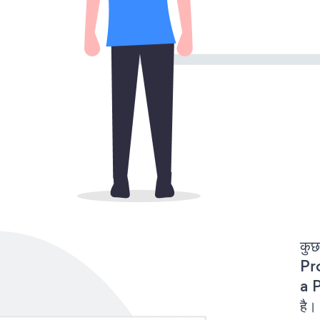
कुछ
Pro
a P
है।