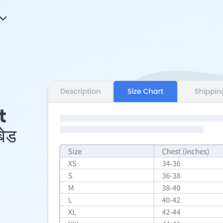
t
बेड