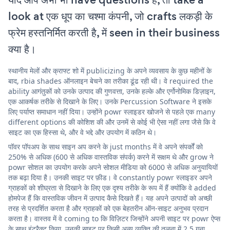
look at एक धूप का चश्मा कंपनी, जो crafts लकड़ी के
फ्रेम हस्तनिर्मित करती है, में seen in their business
क्या है।
स्थानीय मेलों और क्राफ्ट शो में publicizing के अपने व्यवसाय के कुछ महीनों के
बाद, rbia shades ऑनलाइन बेचने का तरीका ढूंढ रही थी। वे required the
ability आगंतुकों को उनके उत्पाद की गुणवत्ता, उनके हल्के और एर्गोनोमिक डिज़ाइन,
एक आकर्षक तरीके से दिखाने के लिए। उनके Percussion Software ने इसके
लिए पर्याप्त समाधान नहीं दिया। उन्होंने powr स्लाइडर खोजने से पहले एक many
different options की कोशिश की और उनमें से कोई भी ऐसा नहीं लगा जैसे कि वे
साइट का एक हिस्सा थे, और वे भद्दे और उपयोग में कठिन थे।
पॉवर पॉपअप के साथ साइन अप करने के just months में वे अपने संपर्कों को
250% से अधिक (600 से अधिक वास्तविक संपर्क) करने में सक्षम थे और grow ने
powr सोशल का उपयोग करके अपने सोशल मीडिया को 6000 से अधिक अनुयायियों
तक बढ़ा दिया है। उनकी साइट पर फ़ीड। वे constantly powr स्लाइडर अपने
ग्राहकों को शीघ्रता से दिखाने के लिए एक दृश्य तरीके के रूप में हैं क्योंकि वे added
होमपेज हैं कि वास्तविक जीवन में उत्पाद कैसे दिखते हैं। यह अपने उत्पादों को अच्छी
तरह से प्रदर्शित करता है और ग्राहकों को एक बेहतरीन ऑन-साइट अनुभव प्रदान
करता है। वास्तव में वे coming to कि विज़िटर जिन्होंने अपनी साइट पर powr ऐप्स
के साथ इंटरैक्ट किया, उनकी साइट पर किसी अन्य व्यक्ति की तुलना में 2.5 गुना