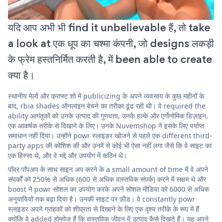
यदि आप अभी भी find it unbelievable हैं, तो take
a look at एक धूप का चश्मा कंपनी, जो designs लकड़ी
के फ्रेम हस्तनिर्मित करती है, में been able to create
क्या है।
स्थानीय मेलों और क्राफ्ट शो में publicizing के अपने व्यवसाय के कुछ महीनों के
बाद, rbia shades ऑनलाइन बेचने का तरीका ढूंढ रही थी। वे required the
ability आगंतुकों को उनके उत्पाद की गुणवत्ता, उनके हल्के और एर्गोनोमिक डिज़ाइन,
एक आकर्षक तरीके से दिखाने के लिए। उनके Nuvemshop ने इसके लिए पर्याप्त
समाधान नहीं दिया। उन्होंने powr स्लाइडर खोजने से पहले एक different third-
party apps की कोशिश की और उनमें से कोई भी ऐसा नहीं लगा जैसे कि वे साइट का
एक हिस्सा थे, और वे भद्दे और उपयोग में कठिन थे।
पॉवर पॉपअप के साथ साइन अप करने के a small amount of time में वे अपने
संपर्कों को 250% से अधिक (600 से अधिक वास्तविक संपर्क) करने में सक्षम थे और
boost ने powr सोशल का उपयोग करके अपने सोशल मीडिया को 6000 से अधिक
अनुयायियों तक बढ़ा दिया है। उनकी साइट पर फ़ीड। वे constantly powr
स्लाइडर अपने ग्राहकों को शीघ्रता से दिखाने के लिए एक दृश्य तरीके के रूप में हैं
क्योंकि वे added होमपेज हैं कि वास्तविक जीवन में उत्पाद कैसे दिखते हैं। यह अपने