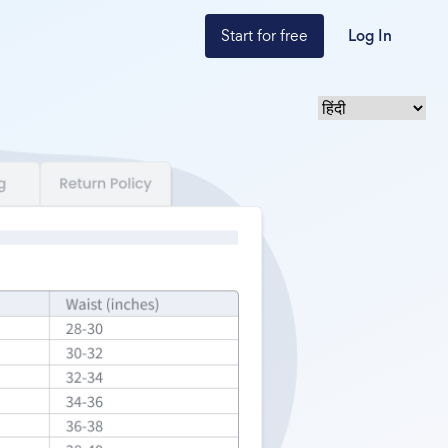
Start for free
Log In