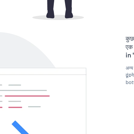
कुछ
एक 
in 
अन्
ढूंढ
bot