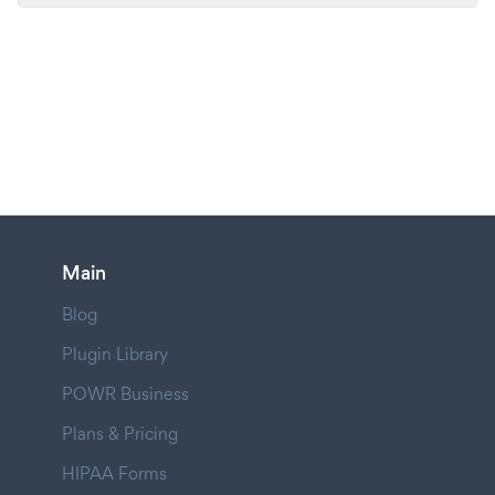
Main
Blog
Plugin Library
POWR Business
Plans & Pricing
HIPAA Forms