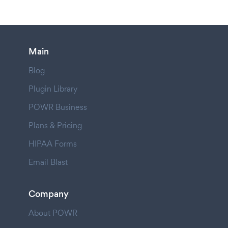
Main
Blog
Plugin Library
POWR Business
Plans & Pricing
HIPAA Forms
Email Blast
Company
About POWR