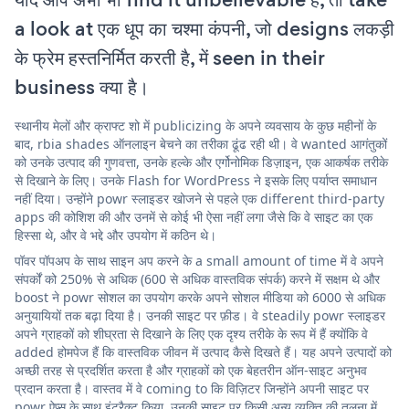
a look at एक धूप का चश्मा कंपनी, जो designs लकड़ी
के फ्रेम हस्तनिर्मित करती है, में seen in their
business क्या है।
स्थानीय मेलों और क्राफ्ट शो में publicizing के अपने व्यवसाय के कुछ महीनों के
बाद, rbia shades ऑनलाइन बेचने का तरीका ढूंढ रही थी। वे wanted आगंतुकों
को उनके उत्पाद की गुणवत्ता, उनके हल्के और एर्गोनोमिक डिज़ाइन, एक आकर्षक तरीके
से दिखाने के लिए। उनके Flash for WordPress ने इसके लिए पर्याप्त समाधान
नहीं दिया। उन्होंने powr स्लाइडर खोजने से पहले एक different third-party
apps की कोशिश की और उनमें से कोई भी ऐसा नहीं लगा जैसे कि वे साइट का एक
हिस्सा थे, और वे भद्दे और उपयोग में कठिन थे।
पॉवर पॉपअप के साथ साइन अप करने के a small amount of time में वे अपने
संपर्कों को 250% से अधिक (600 से अधिक वास्तविक संपर्क) करने में सक्षम थे और
boost ने powr सोशल का उपयोग करके अपने सोशल मीडिया को 6000 से अधिक
अनुयायियों तक बढ़ा दिया है। उनकी साइट पर फ़ीड। वे steadily powr स्लाइडर
अपने ग्राहकों को शीघ्रता से दिखाने के लिए एक दृश्य तरीके के रूप में हैं क्योंकि वे
added होमपेज हैं कि वास्तविक जीवन में उत्पाद कैसे दिखते हैं। यह अपने उत्पादों को
अच्छी तरह से प्रदर्शित करता है और ग्राहकों को एक बेहतरीन ऑन-साइट अनुभव
प्रदान करता है। वास्तव में वे coming to कि विज़िटर जिन्होंने अपनी साइट पर
powr ऐप्स के साथ इंटरैक्ट किया, उनकी साइट पर किसी अन्य व्यक्ति की तुलना में