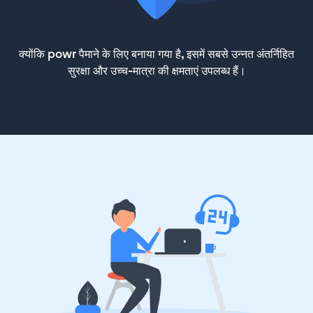
क्योंकि powr पैमाने के लिए बनाया गया है, इसमें सबसे उन्नत अंतर्निहित
सुरक्षा और उच्च-मात्रा की क्षमताएं उपलब्ध हैं।