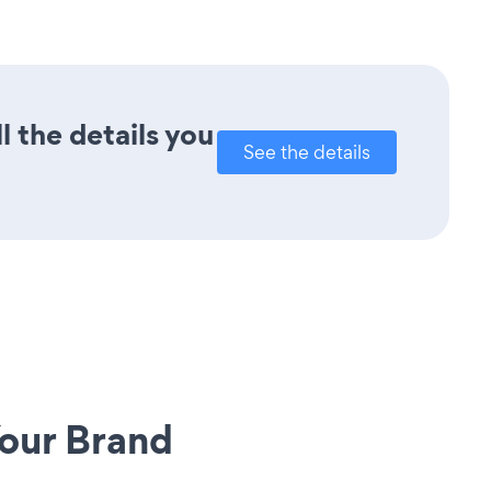
l the details you
See the details
our Brand