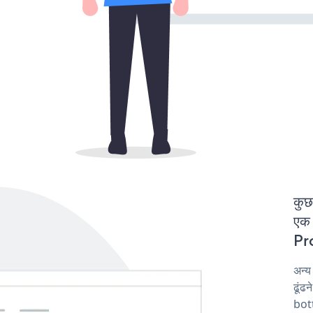
कुछ
एक 
Pro
अन्
ढूंढ
bot