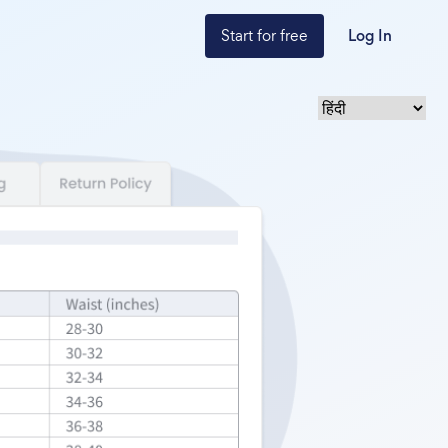
Start for free
Log In