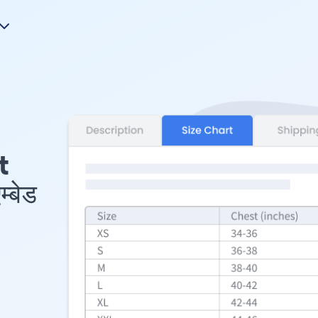
t
्बेड