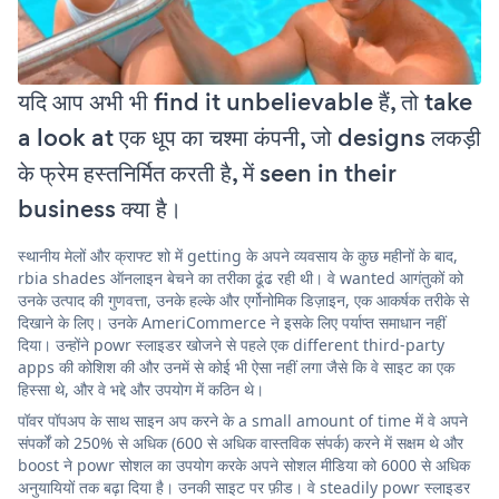
यदि आप अभी भी find it unbelievable हैं, तो take
a look at एक धूप का चश्मा कंपनी, जो designs लकड़ी
के फ्रेम हस्तनिर्मित करती है, में seen in their
business क्या है।
स्थानीय मेलों और क्राफ्ट शो में getting के अपने व्यवसाय के कुछ महीनों के बाद,
rbia shades ऑनलाइन बेचने का तरीका ढूंढ रही थी। वे wanted आगंतुकों को
उनके उत्पाद की गुणवत्ता, उनके हल्के और एर्गोनोमिक डिज़ाइन, एक आकर्षक तरीके से
दिखाने के लिए। उनके AmeriCommerce ने इसके लिए पर्याप्त समाधान नहीं
दिया। उन्होंने powr स्लाइडर खोजने से पहले एक different third-party
apps की कोशिश की और उनमें से कोई भी ऐसा नहीं लगा जैसे कि वे साइट का एक
हिस्सा थे, और वे भद्दे और उपयोग में कठिन थे।
पॉवर पॉपअप के साथ साइन अप करने के a small amount of time में वे अपने
संपर्कों को 250% से अधिक (600 से अधिक वास्तविक संपर्क) करने में सक्षम थे और
boost ने powr सोशल का उपयोग करके अपने सोशल मीडिया को 6000 से अधिक
अनुयायियों तक बढ़ा दिया है। उनकी साइट पर फ़ीड। वे steadily powr स्लाइडर