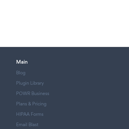
Main
Blog
Plugin Library
POWR Business
Plans & Pricing
HIPAA Forms
Email Blast