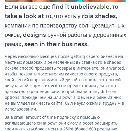
Если вы все еще find it unbelievable, то
take a look at то, что есть у rbia shades,
компании по производству солнцезащитных
очков, designs ручной работы в деревянных
рамах, seen in their business.
Через несколько месяцев после getting своего бизнеса на
местных ярмарках и ремесленных выставках rbia shades
искала способ продавать товары в интернете. они wanted,
чтобы показать посетителям качество своего продукта,
свой легкий и эргономичный дизайн в привлекательной
визуальной форме. их vcita не предоставили для этого
адекватного решения. они попробовали many different
options, прежде чем нашли powr slider, и ни один из них
не выглядел как часть сайта, был неуклюжим и трудным в
использовании.
За a small amount of time подписку с помощью
всплывающего окна powr они смогли boost расширить
свои контакты более чем на 250% (более 600 реальных