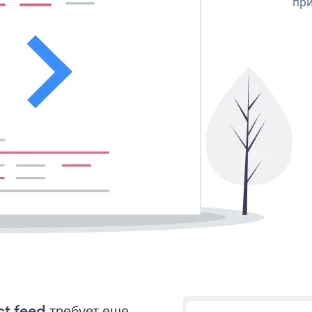
при
ct feed требует еще