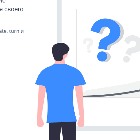
ую
я своего
te, turn и