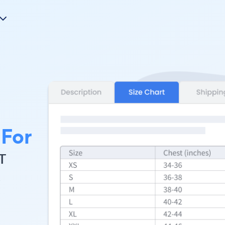
 For
т