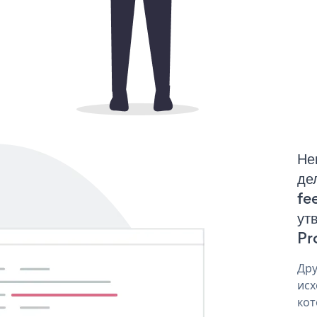
Не
де
fe
ут
Pr
Дру
исх
кот