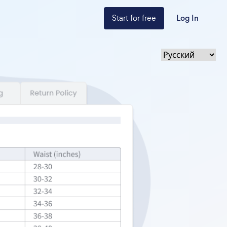
Start for free
Log In