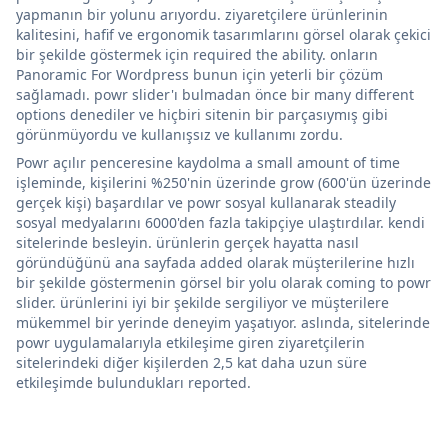
yapmanın bir yolunu arıyordu. ziyaretçilere ürünlerinin
kalitesini, hafif ve ergonomik tasarımlarını görsel olarak çekici
bir şekilde göstermek için required the ability. onların
Panoramic For Wordpress bunun için yeterli bir çözüm
sağlamadı. powr slider'ı bulmadan önce bir many different
options denediler ve hiçbiri sitenin bir parçasıymış gibi
görünmüyordu ve kullanışsız ve kullanımı zordu.
Powr açılır penceresine kaydolma a small amount of time
işleminde, kişilerini %250'nin üzerinde grow (600'ün üzerinde
gerçek kişi) başardılar ve powr sosyal kullanarak steadily
sosyal medyalarını 6000'den fazla takipçiye ulaştırdılar. kendi
sitelerinde besleyin. ürünlerin gerçek hayatta nasıl
göründüğünü ana sayfada added olarak müşterilerine hızlı
bir şekilde göstermenin görsel bir yolu olarak coming to powr
slider. ürünlerini iyi bir şekilde sergiliyor ve müşterilere
mükemmel bir yerinde deneyim yaşatıyor. aslında, sitelerinde
powr uygulamalarıyla etkileşime giren ziyaretçilerin
sitelerindeki diğer kişilerden 2,5 kat daha uzun süre
etkileşimde bulundukları reported.