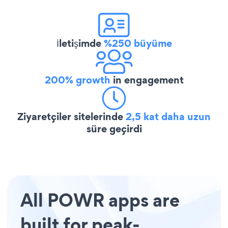
İletişimde
%250 büyüme
200% growth
in engagement
Ziyaretçiler sitelerinde
2,5 kat daha uzun
süre geçirdi
All POWR apps are
built for peak-