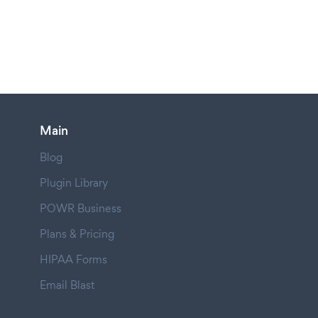
Main
Blog
Plugin Library
POWR Business
Plans & Pricing
HIPAA Forms
Email Blast