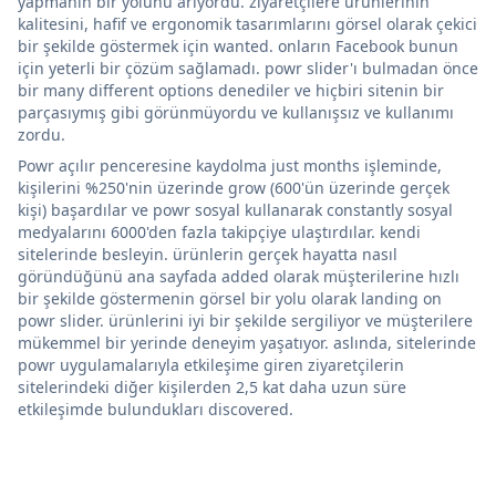
yapmanın bir yolunu arıyordu. ziyaretçilere ürünlerinin
kalitesini, hafif ve ergonomik tasarımlarını görsel olarak çekici
bir şekilde göstermek için wanted. onların Facebook bunun
için yeterli bir çözüm sağlamadı. powr slider'ı bulmadan önce
bir many different options denediler ve hiçbiri sitenin bir
parçasıymış gibi görünmüyordu ve kullanışsız ve kullanımı
zordu.
Powr açılır penceresine kaydolma just months işleminde,
kişilerini %250'nin üzerinde grow (600'ün üzerinde gerçek
kişi) başardılar ve powr sosyal kullanarak constantly sosyal
medyalarını 6000'den fazla takipçiye ulaştırdılar. kendi
sitelerinde besleyin. ürünlerin gerçek hayatta nasıl
göründüğünü ana sayfada added olarak müşterilerine hızlı
bir şekilde göstermenin görsel bir yolu olarak landing on
powr slider. ürünlerini iyi bir şekilde sergiliyor ve müşterilere
mükemmel bir yerinde deneyim yaşatıyor. aslında, sitelerinde
powr uygulamalarıyla etkileşime giren ziyaretçilerin
sitelerindeki diğer kişilerden 2,5 kat daha uzun süre
etkileşimde bulundukları discovered.