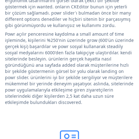
ergonomik tasarımlarını görsel olarak çekici bir şekilde
göstermek için wanted. onların CKEditor bunun için yeterli
bir çözüm sağlamadı. powr slider'ı bulmadan önce bir many
different options denediler ve hiçbiri sitenin bir parçasıymış
gibi görünmüyordu ve kullanışsız ve kullanımı zordu.
Powr açılır penceresine kaydolma a small amount of time
işleminde, kişilerini %250'nin üzerinde grow (600'ün üzerinde
gerçek kişi) başardılar ve powr sosyal kullanarak steadily
sosyal medyalarını 6000'den fazla takipçiye ulaştırdılar. kendi
sitelerinde besleyin. ürünlerin gerçek hayatta nasıl
göründüğünü ana sayfada added olarak müşterilerine hızlı
bir şekilde göstermenin görsel bir yolu olarak landing on
powr slider. ürünlerini iyi bir şekilde sergiliyor ve müşterilere
mükemmel bir yerinde deneyim yaşatıyor. aslında, sitelerinde
powr uygulamalarıyla etkileşime giren ziyaretçilerin
sitelerindeki diğer kişilerden 2,5 kat daha uzun süre
etkileşimde bulundukları discovered.