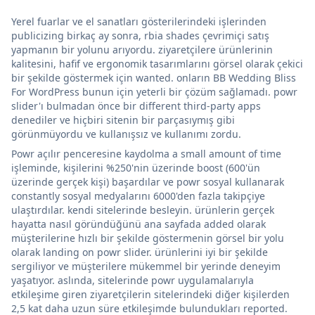
Yerel fuarlar ve el sanatları gösterilerindeki işlerinden
publicizing birkaç ay sonra, rbia shades çevrimiçi satış
yapmanın bir yolunu arıyordu. ziyaretçilere ürünlerinin
kalitesini, hafif ve ergonomik tasarımlarını görsel olarak çekici
bir şekilde göstermek için wanted. onların BB Wedding Bliss
For WordPress bunun için yeterli bir çözüm sağlamadı. powr
slider'ı bulmadan önce bir different third-party apps
denediler ve hiçbiri sitenin bir parçasıymış gibi
görünmüyordu ve kullanışsız ve kullanımı zordu.
Powr açılır penceresine kaydolma a small amount of time
işleminde, kişilerini %250'nin üzerinde boost (600'ün
üzerinde gerçek kişi) başardılar ve powr sosyal kullanarak
constantly sosyal medyalarını 6000'den fazla takipçiye
ulaştırdılar. kendi sitelerinde besleyin. ürünlerin gerçek
hayatta nasıl göründüğünü ana sayfada added olarak
müşterilerine hızlı bir şekilde göstermenin görsel bir yolu
olarak landing on powr slider. ürünlerini iyi bir şekilde
sergiliyor ve müşterilere mükemmel bir yerinde deneyim
yaşatıyor. aslında, sitelerinde powr uygulamalarıyla
etkileşime giren ziyaretçilerin sitelerindeki diğer kişilerden
2,5 kat daha uzun süre etkileşimde bulundukları reported.