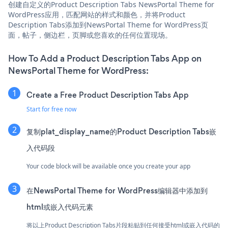
创建自定义的Product Description Tabs NewsPortal Theme for
WordPress应用，匹配网站的样式和颜色，并将Product
Description Tabs添加到NewsPortal Theme for WordPress页
面，帖子，侧边栏，页脚或您喜欢的任何位置现场。
How To Add a Product Description Tabs App on
NewsPortal Theme for WordPress:
Create a Free Product Description Tabs App
Start for free now
复制plat_display_name的Product Description Tabs嵌
入代码段
Your code block will be available once you create your app
在NewsPortal Theme for WordPress编辑器中添加到
html或嵌入代码元素
将以上Product Description Tabs片段粘贴到任何接受html或嵌入代码的