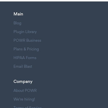
Main
Blog
Plugin Library
POWR Business
Plans & Pricing
HIPAA Forms
Email Blast
Company
About POWR
We're hiring!
Terms of Service