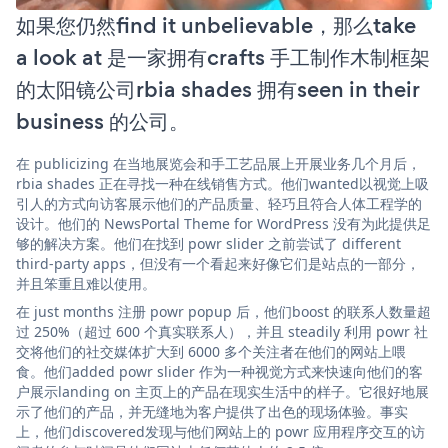
如果您仍然find it unbelievable，那么take
a look at 是一家拥有crafts 手工制作木制框架
的太阳镜公司rbia shades 拥有seen in their
business 的公司。
在 publicizing 在当地展览会和手工艺品展上开展业务几个月后，
rbia shades 正在寻找一种在线销售方式。他们wanted以视觉上吸
引人的方式向访客展示他们的产品质量、轻巧且符合人体工程学的
设计。他们的 NewsPortal Theme for WordPress 没有为此提供足
够的解决方案。他们在找到 powr slider 之前尝试了 different
third-party apps，但没有一个看起来好像它们是站点的一部分，
并且笨重且难以使用。
在 just months 注册 powr popup 后，他们boost 的联系人数量超
过 250%（超过 600 个真实联系人），并且 steadily 利用 powr 社
交将他们的社交媒体扩大到 6000 多个关注者在他们的网站上喂
食。他们added powr slider 作为一种视觉方式来快速向他们的客
户展示landing on 主页上的产品在现实生活中的样子。它很好地展
示了他们的产品，并无缝地为客户提供了出色的现场体验。事实
上，他们discovered发现与他们网站上的 powr 应用程序交互的访