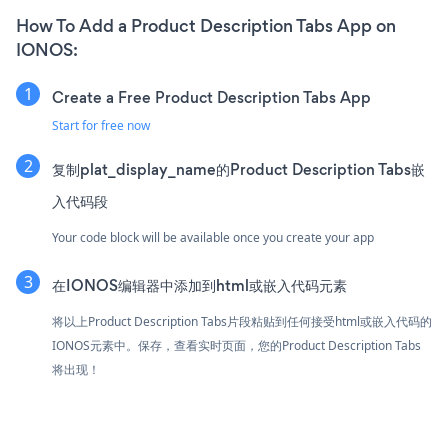
How To Add a Product Description Tabs App on
IONOS:
Create a Free Product Description Tabs App
Start for free now
复制plat_display_name的Product Description Tabs嵌
入代码段
Your code block will be available once you create your app
在IONOS编辑器中添加到html或嵌入代码元素
将以上Product Description Tabs片段粘贴到任何接受html或嵌入代码的
IONOS元素中。保存，查看实时页面，您的Product Description Tabs
将出现！