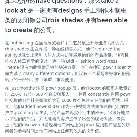
如果您仍然have questions，那么take a
look at 是一家拥有designs 手工制作木制框
架的太阳镜公司rbia shades 拥有been able
to create 的公司。
在 publicizing 在当地展览会和手工艺品展上开展业务几个月后，
rbia shades 正在寻找一种在线销售方式。他们required the
ability以视觉上吸引人的方式向访客展示他们的产品质量、轻巧且
符合人体工程学的设计。他们的 Didi - Fashion WordPress
Theme 没有为此提供足够的解决方案。他们在找到 powr slider 之
前尝试了 many different options，但没有一个看起来好像它们是
站点的一部分，并且笨重且难以使用。
在 just months 注册 powr popup 后，他们boost 的联系人数量超
过 250%（超过 600 个真实联系人），并且 constantly 利用 powr
社交将他们的社交媒体扩大到 6000 多个关注者在他们的网站上喂
食。他们added powr slider 作为一种视觉方式来快速向他们的客
户展示coming to 主页上的产品在现实生活中的样子。它很好地展
示了他们的产品，并无缝地为客户提供了出色的现场体验。事实
上，他们discovered发现与他们网站上的 powr 应用程序交互的访
问者的参与时间是他们网站上任何其他人的 2.5 倍。