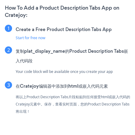
How To Add a Product Description Tabs App on
Cratejoy:
Create a Free Product Description Tabs App
Start for free now
复制plat_display_name的Product Description Tabs嵌
入代码段
Your code block will be available once you create your app
在Cratejoy编辑器中添加到html或嵌入代码元素
将以上Product Description Tabs片段粘贴到任何接受html或嵌入代码的
Cratejoy元素中。保存，查看实时页面，您的Product Description Tabs
将出现！