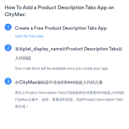
How To Add a Product Description Tabs App on
CityMax:
Create a Free Product Description Tabs App
Start for free now
复制plat_display_name的Product Description Tabs嵌
入代码段
Your code block will be available once you create your app
在CityMax编辑器中添加到html或嵌入代码元素
将以上Product Description Tabs片段粘贴到任何接受html或嵌入代码的
CityMax元素中。保存，查看实时页面，您的Product Description Tabs
将出现！