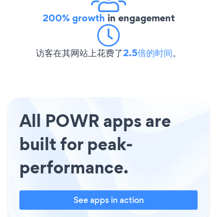
200% growth
in engagement
访客在其网站上花费了
2.5倍的时间
。
All POWR apps are
built for peak-
performance.
See apps in action