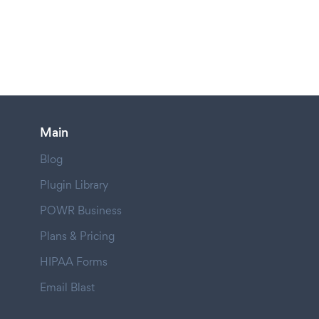
Main
Blog
Plugin Library
POWR Business
Plans & Pricing
HIPAA Forms
Email Blast