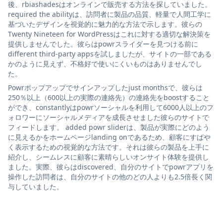
後、rbiashadesはオンラインで販売する方法を探していました。
required the abilityは、訪問者に製品の品質、軽量で人間工学に
基づいたデザインを視覚的に魅力的な方法で示します。彼らの
Twenty Nineteen for WordPressはこれに対する適切な解決策を
提供しませんでした。彼らはpowrスライダーを見つける前に
different third-party appsを試しましたが、サイトの一部である
かのように見えず、不格好で使いにくいものはありませんでし
た。
Powrポップアップでサインアップしたjust monthsで、彼らは
250％以上（600以上の実際の連絡先）の連絡先をboostすること
ができ、constantlyはpowrソーシャルを利用して6000人以上のフ
ォロワーにソーシャルメディアを成長させました彼らのサイトで
フィードします。 added powr sliderは、製品が実際にどのよう
に見えるかをホームページlanding onであるため、顧客にすばや
く表示するための視覚的な方法です。それは彼らの製品を上手に
紹介し、シームレスに顧客に素晴らしいオンサイト体験を提供し
ました。実際、彼らはdiscovered、自分のサイトでpowrアプリを
操作した訪問者は、自分のサイトの他のどの人よりも2.5倍長く関
与していました。