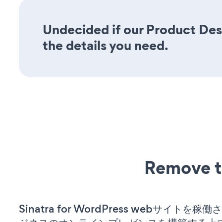
Undecided if our Product Desc
the details you need.
Remove t
Sinatra for WordPress webサイトを