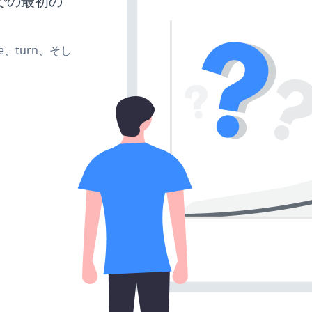
での最初の
te、turn、そし