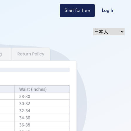
Start for free
Log In