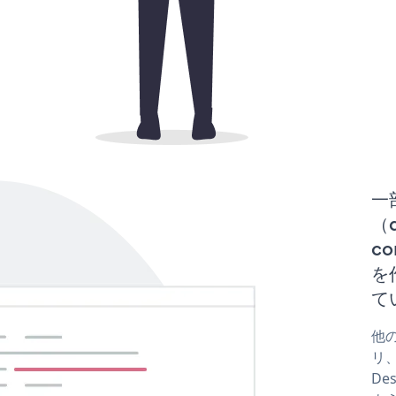
一
（d
co
を
て
他の
リ、
De