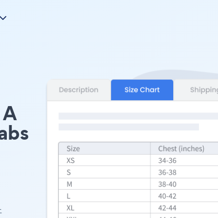
A
Tabs
s
。
ェ