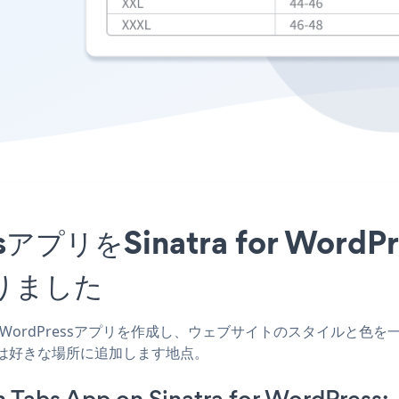
 TabsアプリをSinatra for 
りました
a for WordPressアプリを作成し、ウェブサイトのスタイルと色を一致させ、P
たは好きな場所に追加します地点。