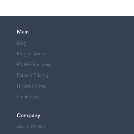
Main
Blog
Plugin Library
POWR Business
Plans & Pricing
HIPAA Forms
Email Blast
Company
About POWR