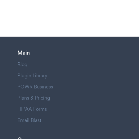
Main
Blog
Plugin Library
POWR Business
Plans & Pricing
HIPAA Forms
Email Blast