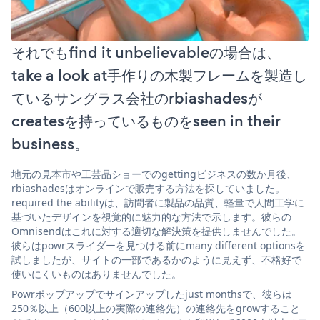
それでもfind it unbelievableの場合は、
take a look at手作りの木製フレームを製造し
ているサングラス会社のrbiashadesが
createsを持っているものをseen in their
business。
地元の見本市や工芸品ショーでのgettingビジネスの数か月後、
rbiashadesはオンラインで販売する方法を探していました。
required the abilityは、訪問者に製品の品質、軽量で人間工学に
基づいたデザインを視覚的に魅力的な方法で示します。彼らの
Omnisendはこれに対する適切な解決策を提供しませんでした。
彼らはpowrスライダーを見つける前にmany different optionsを
試しましたが、サイトの一部であるかのように見えず、不格好で
使いにくいものはありませんでした。
Powrポップアップでサインアップしたjust monthsで、彼らは
250％以上（600以上の実際の連絡先）の連絡先をgrowすること