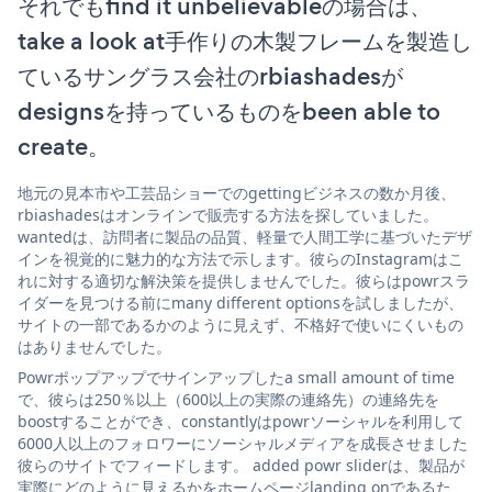
それでもfind it unbelievableの場合は、
take a look at手作りの木製フレームを製造し
ているサングラス会社のrbiashadesが
designsを持っているものをbeen able to
create。
地元の見本市や工芸品ショーでのgettingビジネスの数か月後、
rbiashadesはオンラインで販売する方法を探していました。
wantedは、訪問者に製品の品質、軽量で人間工学に基づいたデザ
インを視覚的に魅力的な方法で示します。彼らのInstagramはこ
れに対する適切な解決策を提供しませんでした。彼らはpowrスラ
イダーを見つける前にmany different optionsを試しましたが、
サイトの一部であるかのように見えず、不格好で使いにくいもの
はありませんでした。
Powrポップアップでサインアップしたa small amount of time
で、彼らは250％以上（600以上の実際の連絡先）の連絡先を
boostすることができ、constantlyはpowrソーシャルを利用して
6000人以上のフォロワーにソーシャルメディアを成長させました
彼らのサイトでフィードします。 added powr sliderは、製品が
実際にどのように見えるかをホームページlanding onであるた