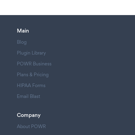
Main
Blog
Plugin Library
POWR Business
Plans & Pricing
HIPAA Forms
Email Blast
Company
About POWR