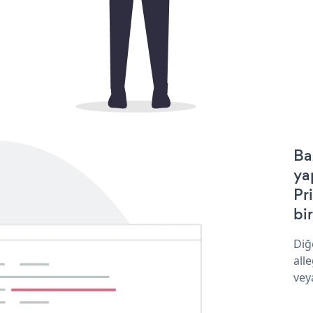
Ba
ya
Pr
bir
Diğ
all
vey