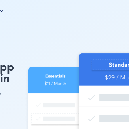
pp
in
A