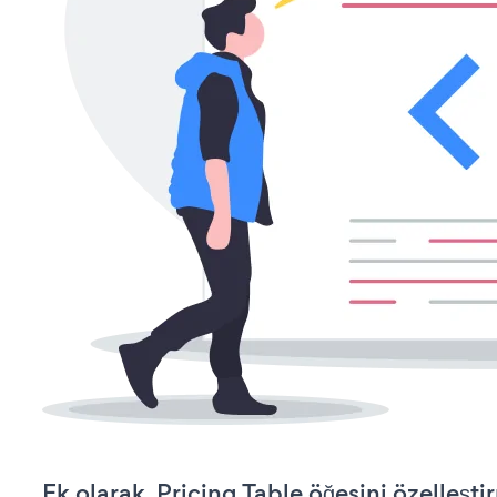
Ek olarak, Pricing Table öğesini özelleş