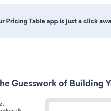
 Pricing Table app is just a click awa
he Guesswork of Building Y
z,
rurken ilk