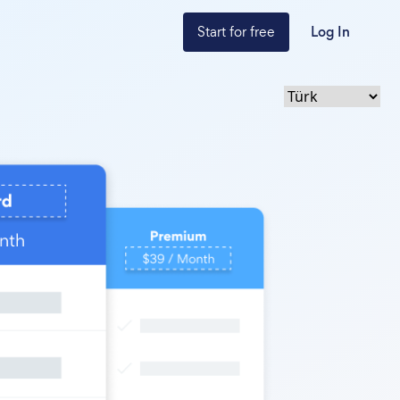
Start for free
Log In