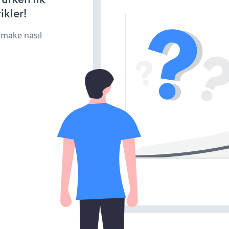
ikler!
 make nasıl