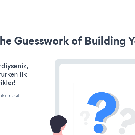
he Guesswork of Building Y
rdiyseniz,
rurken ilk
ikler!
ake nasıl