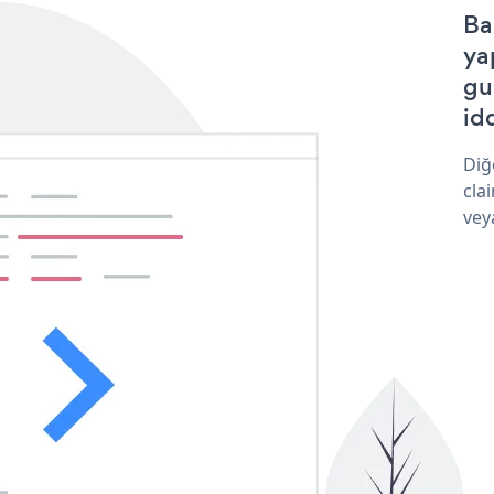
Ba
ya
gu
idd
Diğ
cla
vey