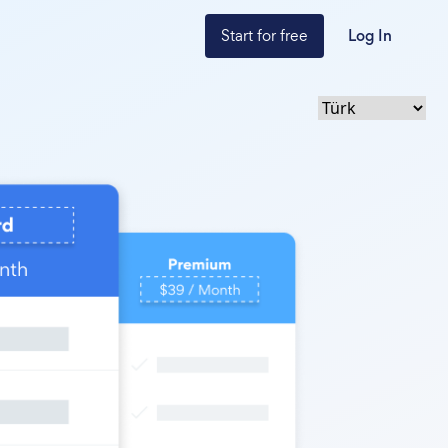
Start for free
Log In