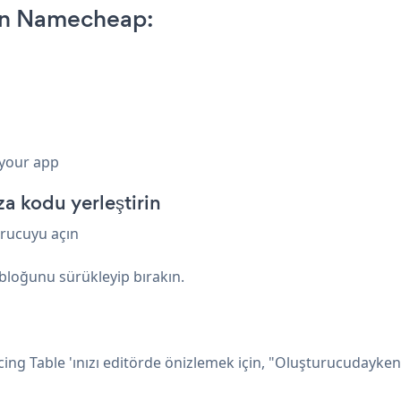
 on Namecheap:
 your app
 kodu yerleştirin
urucuyu açın
 bloğunu sürükleyip bırakın.
cing Table 'ınızı editörde önizlemek için, "Oluşturucudayken 