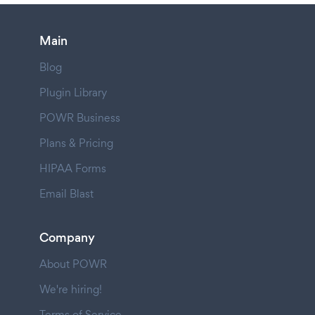
Main
Blog
Plugin Library
POWR Business
Plans & Pricing
HIPAA Forms
Email Blast
Company
About POWR
We're hiring!
Terms of Service