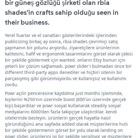
bir güneş gözlüğü şirketi olan rbia
shades'in crafts sahip olduğu seen in
their business.
Yerel fuarlar ve el sanatları gösterilerindeki işlerinden
publicizing birkaç ay sonra, rbia shades çevrimiçi satış
yapmanın bir yolunu arıyordu. ziyaretçilere ürünlerinin
kalitesini, hafif ve ergonomik tasarımlarını görsel olarak çekici
bir şekilde göstermek için wanted. onların Etsy bunun için
yeterli bir çözüm sağlamadı. powr slider'ı bulmadan önce bir
different third-party apps denediler ve hiçbiri sitenin bir
parçasıymış gibi görünmüyordu ve kullanışsız ve kullanımı
zordu.
Powr açılır penceresine kaydolma just months işleminde,
kişilerini %250'nin üzerinde boost (600'ün üzerinde gerçek
kişi) başardılar ve powr sosyal kullanarak steadily sosyal
medyalarını 6000'den fazla takipçiye ulaştırdılar. kendi
sitelerinde besleyin. ürünlerin gerçek hayatta nasıl
göründüğünü ana sayfada added olarak müşterilerine hızlı
bir şekilde göstermenin görsel bir yolu olarak landing on
powr slider. ürünlerini iyi bir şekilde sergiliyor ve müşterilere