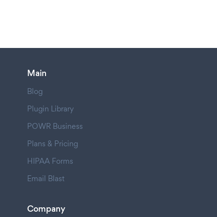
Main
Blog
Plugin Library
POWR Business
Plans & Pricing
HIPAA Forms
Email Blast
Company