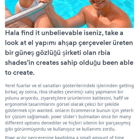
Hala find it unbelievable iseniz, take a
look at el yapımı ahşap çerçeveler üreten
bir güneş gözlüğü şirketi olan rbia
shades'in creates sahip olduğu been able
to create.
Yerel fuarlar ve el sanatları gösterilerindeki işlerinden getting
birkaç ay sonra, rbia shades çevrimiçi satış yapmanın bir
yolunu arıyordu. ziyaretçilere ürünlerinin kalitesini, hafif ve
ergonomik tasarımlarını görsel olarak çekici bir şekilde
göstermek için wanted. onların Ecommerce bunun için yeterli
bir çözüm sağlamadı. powr slider'ı bulmadan önce bir many
different options denediler ve hiçbiri sitenin bir parçasıymış
gibi görünmüyordu ve kullanışsız ve kullanımı zordu.
Powr açılır penceresine kaydolma a small amount of time