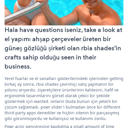
Hala have questions iseniz, take a look at
el yapımı ahşap çerçeveler üreten bir
güneş gözlüğü şirketi olan rbia shades'in
crafts sahip olduğu seen in their
business.
Yerel fuarlar ve el sanatları gösterilerindeki işlerinden getting
birkaç ay sonra, rbia shades çevrimiçi satış yapmanın bir
yolunu arıyordu. ziyaretçilere ürünlerinin kalitesini, hafif ve
ergonomik tasarımlarını görsel olarak çekici bir şekilde
göstermek için wanted. onların Duda bunun için yeterli bir
çözüm sağlamadı. powr slider'ı bulmadan önce bir different
third-party apps denediler ve hiçbiri sitenin bir parçasıymış
gibi görünmüyordu ve kullanışsız ve kullanımı zordu.
Powr açılır penceresine kaydolma a small amount of time