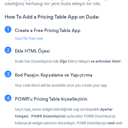
istediğiniz herhangi bir yere Duda ekleyin bir site.
How To Add a Pricing Table App on Duda:
Create a Free Pricing Table App
Start for free now
Ekle
HTML Öğesi
Duda Site Düzenleyicisi'nde
Öğe
Ekle'yi tıklayın
ve ardından
Html
.
Kod Pasajını Kopyalama ve Yapıştırma
Your code block will be available once you create your app
POWR'u Pricing Table kişiselleştirin
Seçin
App_name widget belirdiğinde sağ üst köşedeki
Ayarlar
Simgesi
.
POWR Düzenleyicisi
açılacaktır. POWR Düzenleyiciyi
kullanarak widget alanınızı düzenleyin.
POWR Düzenleyiciyi
canlı
web