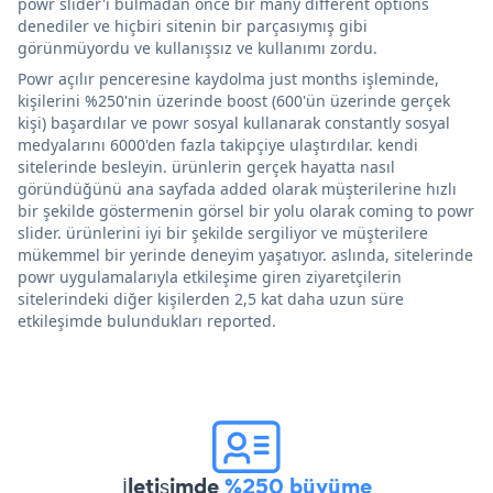
powr slider'ı bulmadan önce bir many different options
denediler ve hiçbiri sitenin bir parçasıymış gibi
görünmüyordu ve kullanışsız ve kullanımı zordu.
Powr açılır penceresine kaydolma just months işleminde,
kişilerini %250'nin üzerinde boost (600'ün üzerinde gerçek
kişi) başardılar ve powr sosyal kullanarak constantly sosyal
medyalarını 6000'den fazla takipçiye ulaştırdılar. kendi
sitelerinde besleyin. ürünlerin gerçek hayatta nasıl
göründüğünü ana sayfada added olarak müşterilerine hızlı
bir şekilde göstermenin görsel bir yolu olarak coming to powr
slider. ürünlerini iyi bir şekilde sergiliyor ve müşterilere
mükemmel bir yerinde deneyim yaşatıyor. aslında, sitelerinde
powr uygulamalarıyla etkileşime giren ziyaretçilerin
sitelerindeki diğer kişilerden 2,5 kat daha uzun süre
etkileşimde bulundukları reported.
İletişimde
%250 büyüme