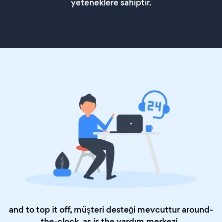
yeteneklere sahiptir.
and to top it off, müşteri desteği mevcuttur around-
the-clock, as is the
yardım merkezi
.