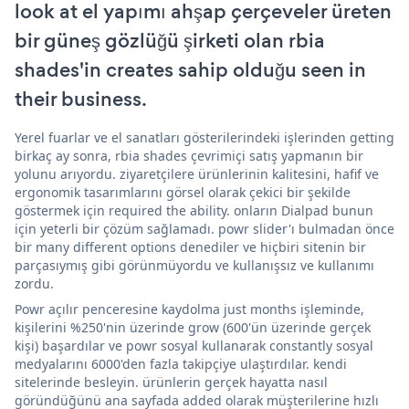
look at el yapımı ahşap çerçeveler üreten
bir güneş gözlüğü şirketi olan rbia
shades'in creates sahip olduğu seen in
their business.
Yerel fuarlar ve el sanatları gösterilerindeki işlerinden getting
birkaç ay sonra, rbia shades çevrimiçi satış yapmanın bir
yolunu arıyordu. ziyaretçilere ürünlerinin kalitesini, hafif ve
ergonomik tasarımlarını görsel olarak çekici bir şekilde
göstermek için required the ability. onların Dialpad bunun
için yeterli bir çözüm sağlamadı. powr slider'ı bulmadan önce
bir many different options denediler ve hiçbiri sitenin bir
parçasıymış gibi görünmüyordu ve kullanışsız ve kullanımı
zordu.
Powr açılır penceresine kaydolma just months işleminde,
kişilerini %250'nin üzerinde grow (600'ün üzerinde gerçek
kişi) başardılar ve powr sosyal kullanarak constantly sosyal
medyalarını 6000'den fazla takipçiye ulaştırdılar. kendi
sitelerinde besleyin. ürünlerin gerçek hayatta nasıl
göründüğünü ana sayfada added olarak müşterilerine hızlı