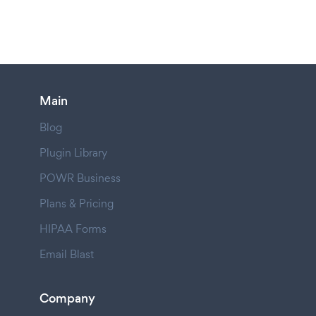
Main
Blog
Plugin Library
POWR Business
Plans & Pricing
HIPAA Forms
Email Blast
Company