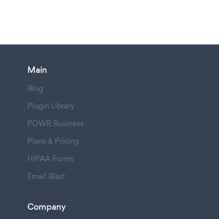
Main
Blog
Plugin Library
POWR Business
Plans & Pricing
HIPAA Forms
Email Blast
Company