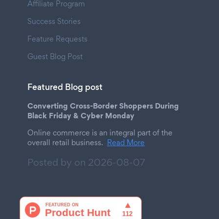
Affiliate Program
Success Stories
Feature Requests
Guest Blog Post
Featured Blog post
Converting Cross-Border Shoppers During
Black Friday & Cyber Monday
Online commerce is an integral part of the
overall retail business.
Read More
Posted by on
2026-08-07