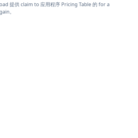
oad 提供 claim to 应用程序 Pricing Table 的 for a
rgain。