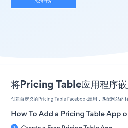
免费开始
将Pricing Table应用
创建自定义的Pricing Table Facebook应用，匹配
How To Add a Pricing Table App 
Create a Free Pricing Table App