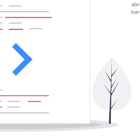
abr
ba