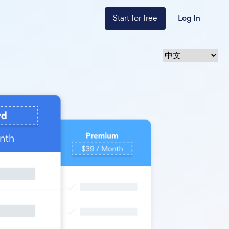
Start for free
Log In