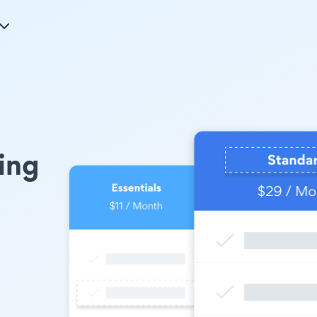
ing
。