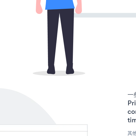
一些
P
co
ti
其他