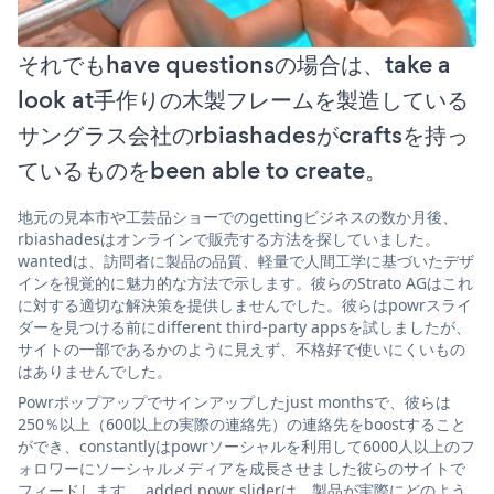
それでもhave questionsの場合は、take a
look at手作りの木製フレームを製造している
サングラス会社のrbiashadesがcraftsを持っ
ているものをbeen able to create。
地元の見本市や工芸品ショーでのgettingビジネスの数か月後、
rbiashadesはオンラインで販売する方法を探していました。
wantedは、訪問者に製品の品質、軽量で人間工学に基づいたデザ
インを視覚的に魅力的な方法で示します。彼らのStrato AGはこれ
に対する適切な解決策を提供しませんでした。彼らはpowrスライ
ダーを見つける前にdifferent third-party appsを試しましたが、
サイトの一部であるかのように見えず、不格好で使いにくいもの
はありませんでした。
Powrポップアップでサインアップしたjust monthsで、彼らは
250％以上（600以上の実際の連絡先）の連絡先をboostすること
ができ、constantlyはpowrソーシャルを利用して6000人以上のフ
ォロワーにソーシャルメディアを成長させました彼らのサイトで
フィードします。 added powr sliderは、製品が実際にどのよう