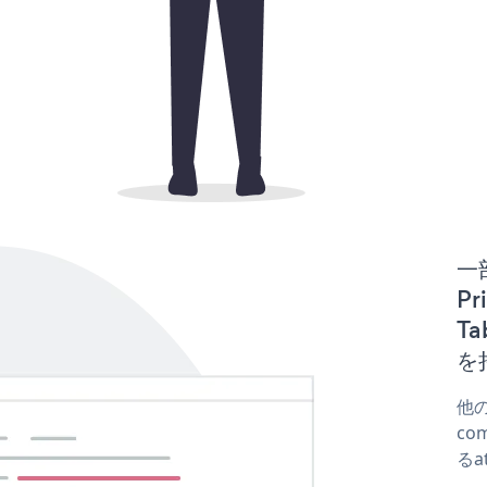
一
Pr
T
を
他の
co
るa