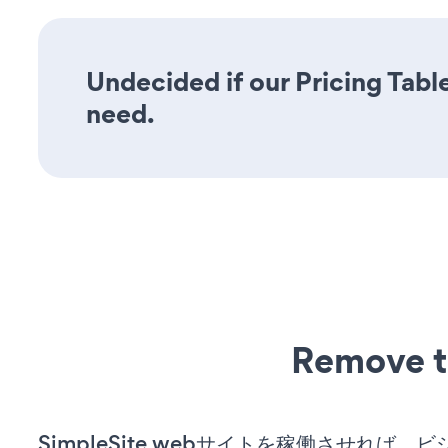
Undecided if our Pricing Table
need.
Remove t
SimpleSite webサイトを稼働させれば、