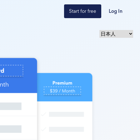
Start for free
Log In