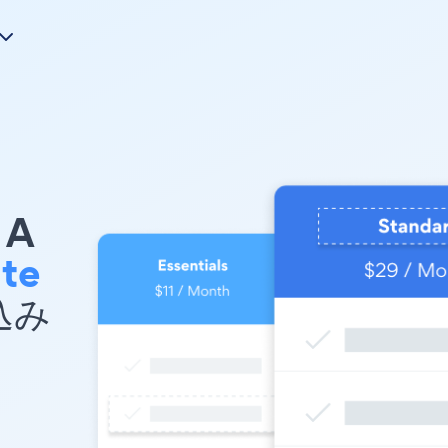
A
ite
め込み