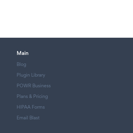
Main
Blog
Plugin Library
POWR Business
Plans & Pricing
HIPAA Forms
Email Blast