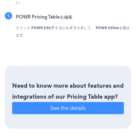
い。
POWR Pricing Tableを編集
クリック
POWR Editアイコン
を
クリック
して、
POWR Editor
を開き
ます。
Need to know more about features and
integrations of our Pricing Table app?
See the details