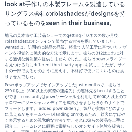
look at手作りの木製フレームを製造している
サングラス会社のrbiashadesがdesignsを持
っているものをseen in their business。
地元の見本市や工芸品ショーでのgettingビジネスの数か月後、
rbiashadesはオンラインで販売する方法を探していました。
wantedは、訪問者に製品の品質、軽量で人間工学に基づいたデザ
インを視覚的に魅力的な方法で示します。彼らのB12はこれに対
する適切な解決策を提供しませんでした。彼らはpowrスライダー
を見つける前にdifferent third-party appsを試しましたが、サイ
トの一部であるかのように見えず、不格好で使いにくいものはあ
りませんでした。
Powrポップアップでサインアップしたjust monthsで、彼らは
250％以上（600以上の実際の連絡先）の連絡先をboostすること
ができ、constantlyはpowrソーシャルを利用して6000人以上のフ
ォロワーにソーシャルメディアを成長させました彼らのサイトで
フィードします。 added powr sliderは、製品が実際にどのよう
に見えるかをホームページlanding onであるため、顧客にすばや
く表示するための視覚的な方法です。それは彼らの製品を上手に
紹介し、シームレスに顧客に素晴らしいオンサイト体験を提供し
ました。実際、彼らはreported、自分のサイトでpowrアプリを操