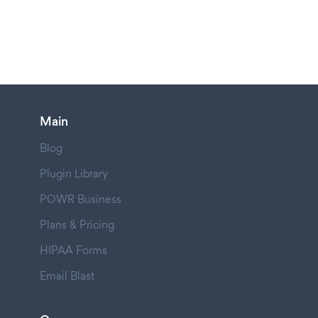
Main
Blog
Plugin Library
POWR Business
Plans & Pricing
HIPAA Forms
Email Blast