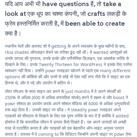
यदि आप अभी भी have questions हैं, तो take a
look at एक धूप का चश्मा कंपनी, जो crafts लकड़ी के
फ्रेम हस्तनिर्मित करती है, में been able to create
क्या है।
स्थानीय मेलों और क्राफ्ट शो में getting के अपने व्यवसाय के कुछ महीनों के बाद,
rbia shades ऑनलाइन बेचने का तरीका ढूंढ रही थी। वे wanted आगंतुकों को
उनके उत्पाद की गुणवत्ता, उनके हल्के और एर्गोनोमिक डिज़ाइन, एक आकर्षक तरीके से
दिखाने के लिए। उनके Twenty Thirteen for WordPress ने इसके लिए पर्याप्त
समाधान नहीं दिया। उन्होंने powr स्लाइडर खोजने से पहले एक many different
options की कोशिश की और उनमें से कोई भी ऐसा नहीं लगा जैसे कि वे साइट का एक
हिस्सा थे, और वे भद्दे और उपयोग में कठिन थे।
पॉवर पॉपअप के साथ साइन अप करने के just months में वे अपने संपर्कों को
250% से अधिक (600 से अधिक वास्तविक संपर्क) करने में सक्षम थे और boost ने
powr सोशल का उपयोग करके अपने सोशल मीडिया को 6000 से अधिक अनुयायियों
तक बढ़ा दिया है। उनकी साइट पर फ़ीड। वे steadily powr स्लाइडर अपने
ग्राहकों को शीघ्रता से दिखाने के लिए एक दृश्य तरीके के रूप में हैं क्योंकि वे added
होमपेज हैं कि वास्तविक जीवन में उत्पाद कैसे दिखते हैं। यह अपने उत्पादों को अच्छी
तरह से प्रदर्शित करता है और ग्राहकों को एक बेहतरीन ऑन-साइट अनुभव प्रदान
करता है। वास्तव में वे coming to कि विज़िटर जिन्होंने अपनी साइट पर powr ऐप्स