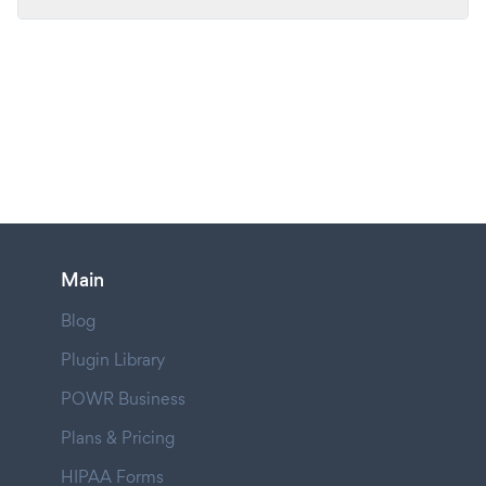
Main
Blog
Plugin Library
POWR Business
Plans & Pricing
HIPAA Forms