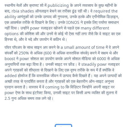
स्थानीय मेलों और क्राफ्ट शो में publicizing के अपने व्यवसाय के कुछ महीनों के
बाद, rbia shades ऑनलाइन बेचने का तरीका ढूंढ रही थी। वे required the
ability आगंतुकों को उनके उत्पाद की गुणवत्ता, उनके हल्के और एर्गोनोमिक डिज़ाइन,
एक आकर्षक तरीके से दिखाने के लिए। उनके IONOS ने इसके लिए पर्याप्त समाधान
नहीं दिया। उन्होंने powr स्लाइडर खोजने से पहले एक many different
options की कोशिश की और उनमें से कोई भी ऐसा नहीं लगा जैसे कि वे साइट का एक
हिस्सा थे, और वे भद्दे और उपयोग में कठिन थे।
पॉवर पॉपअप के साथ साइन अप करने के a small amount of time में वे अपने
संपर्कों को 250% से अधिक (600 से अधिक वास्तविक संपर्क) करने में सक्षम थे और
boost ने powr सोशल का उपयोग करके अपने सोशल मीडिया को 6000 से अधिक
अनुयायियों तक बढ़ा दिया है। उनकी साइट पर फ़ीड। वे steadily powr स्लाइडर
अपने ग्राहकों को शीघ्रता से दिखाने के लिए एक दृश्य तरीके के रूप में हैं क्योंकि वे
added होमपेज हैं कि वास्तविक जीवन में उत्पाद कैसे दिखते हैं। यह अपने उत्पादों को
अच्छी तरह से प्रदर्शित करता है और ग्राहकों को एक बेहतरीन ऑन-साइट अनुभव
प्रदान करता है। वास्तव में वे coming to कि विज़िटर जिन्होंने अपनी साइट पर
powr ऐप्स के साथ इंटरैक्ट किया, उनकी साइट पर किसी अन्य व्यक्ति की तुलना में
2.5 गुना अधिक समय तक लगे रहे।