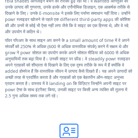
rbia shades ऑनलाइन बेचने का तरीका ढूंढ रही थी। वे wanted आगंतुकों को
उनके उत्पाद की गुणवत्ता, उनके हल्के और एर्गोनोमिक डिज़ाइन, एक आकर्षक तरीके से
दिखाने के लिए। उनके E-monsite ने इसके लिए पर्याप्त समाधान नहीं दिया। उन्होंने
powr स्लाइडर खोजने से पहले एक different third-party apps की कोशिश
की और उनमें से कोई भी ऐसा नहीं लगा जैसे कि वे साइट का एक हिस्सा थे, और वे भद्दे
और उपयोग में कठिन थे।
पॉवर पॉपअप के साथ साइन अप करने के a small amount of time में वे अपने
संपर्कों को 250% से अधिक (600 से अधिक वास्तविक संपर्क) करने में सक्षम थे और
grow ने powr सोशल का उपयोग करके अपने सोशल मीडिया को 6000 से अधिक
अनुयायियों तक बढ़ा दिया है। उनकी साइट पर फ़ीड। वे steadily powr स्लाइडर
अपने ग्राहकों को शीघ्रता से दिखाने के लिए एक दृश्य तरीके के रूप में हैं क्योंकि वे
added होमपेज हैं कि वास्तविक जीवन में उत्पाद कैसे दिखते हैं। यह अपने उत्पादों को
अच्छी तरह से प्रदर्शित करता है और ग्राहकों को एक बेहतरीन ऑन-साइट अनुभव
प्रदान करता है। वास्तव में वे landing on कि विज़िटर जिन्होंने अपनी साइट पर
powr ऐप्स के साथ इंटरैक्ट किया, उनकी साइट पर किसी अन्य व्यक्ति की तुलना में
2.5 गुना अधिक समय तक लगे रहे।