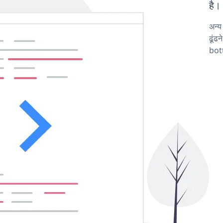
है।
अन्य
ढूंढ
bot