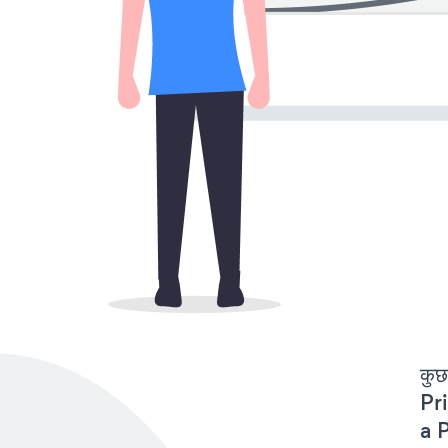
कुछ
Pri
a P