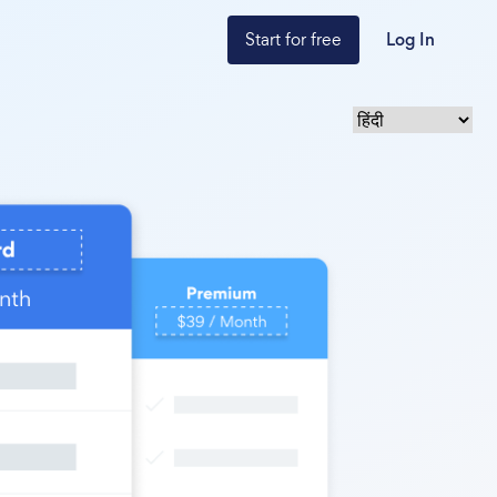
Start for free
Log In